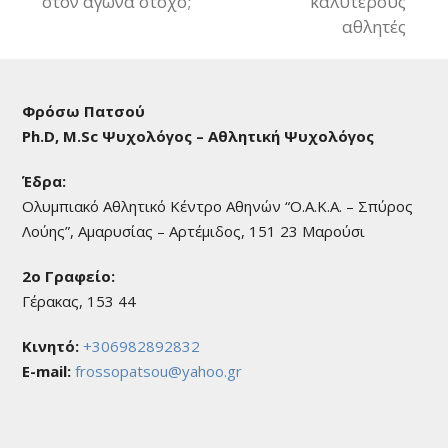
next
στον αγώνα στόχο;
καλύτερους
post:
post:
αθλητές
Φρόσω Πατσού
Ph.D, M.Sc Ψυχολόγος – Αθλητική Ψυχολόγος
Έδρα:
Ολυμπιακό Αθλητικό Κέντρο Αθηνών “Ο.Α.Κ.Α. – Σπύρος
Λούης”, Αμαρυσίας – Αρτέμιδος, 151 23 Μαρούσι
2o Γραφείο:
Γέρακας, 153 44
Κινητό:
+306982892832
E-mail:
frossopatsou@yahoo.gr