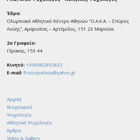
Φρόσω Πατσού
Ph.D, M.Sc Ψυχολόγος – Αθλητική Ψυχολόγος
Έδρα:
Ολυμπιακό Αθλητικό Κέντρο Αθηνών “Ο.Α.Κ.Α. – Σπύρος
Λούης”, Αμαρυσίας – Αρτέμιδος, 151 23 Μαρούσι
2o Γραφείο:
Γέρακας, 153 44
Κινητό:
+306982892832
E-mail:
frossopatsou@yahoo.gr
Αρχική
Βιογραφικό
Ψυχολογία
Αθλητική Ψυχολογία