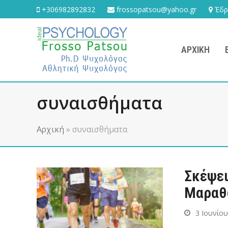
+306982892832
frossopatsou@yahoo.gr
Έδρα
ΑΡΧΙΚΉ
συναισθήματα
Αρχική
»
συναισθήματα
Σκέψει
Μαραθ
3 Ιουνίο