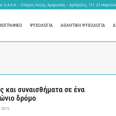
: Ο.Α.Κ.Α. – Σπύρος Λούης, Αμαρυσίας – Αρτέμιδος, 151 23 Μαρούσ
ΒΙΟΓΡΑΦΙΚΌ
ΨΥΧΟΛΟΓΊΑ
ΑΘΛΗΤΙΚΉ ΨΥΧΟΛΟΓΊΑ
Ά
ς και συναισθήματα σε ένα
ώνιο δρόμο
υ 2015