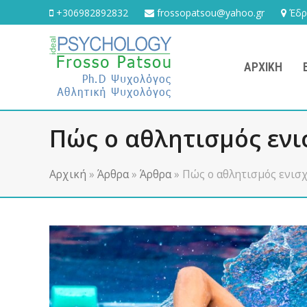
+306982892832
frossopatsou@yahoo.gr
Έδρα
ΑΡΧΙΚΉ
Πώς ο αθλητισμός ενι
Αρχική
»
Άρθρα
»
Άρθρα
»
Πώς ο αθλητισμός ενισχ