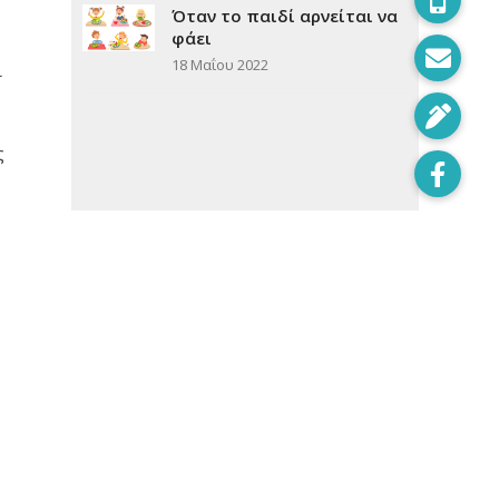
Όταν το παιδί αρνείται να
φάει
18 Μαΐου 2022
ι
ς